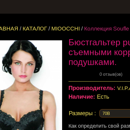
ЛАВНАЯ
/
КАТАЛОГ
/
MIOOCCHI
/
Коллекция Soufle
Бюстгальтер pu
съемными кор
подушками.
0 отзыв(ов)
Производитель:
V.I.P
Наличие:
Есть
Размеры :
Как определить свой ра