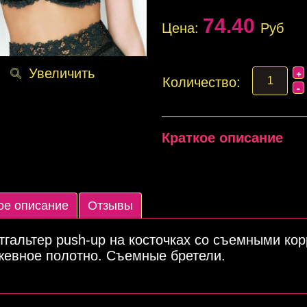
74.40
Цена:
Руб
Увеличить
Количество:
Краткое описание
ое описание
Отзывы
тгальтер push-up на косточках со съемными к
Подробнее
жевное полотно. Съемные бретели.