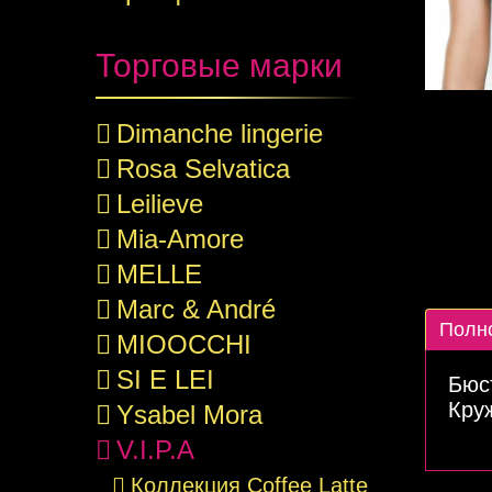
Торговые марки
Dimanche lingerie
Rosa Selvatica
Leilieve
Mia-Amore
MELLE
Marc & André
Полн
MIOOCCHI
SI E LEI
Бюс
Кру
Ysabel Mora
V.I.P.A
Коллекция Coffee Latte