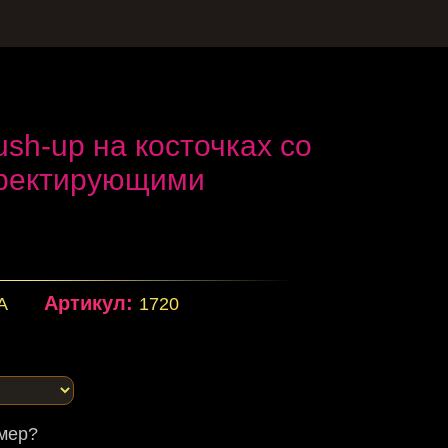
sh-up на косточках со
ректирующими
Артикул:
.A
1720
змер?