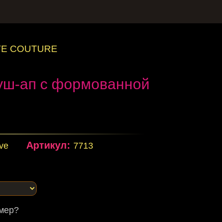
TE COUTURE
уш-ап с формованной
Артикул:
eve
7713
змер?