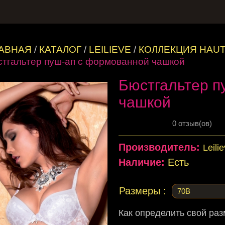
ЛАВНАЯ
/
КАТАЛОГ
/
LEILIEVE
/
КОЛЛЕКЦИЯ HAU
тгальтер пуш-ап с формованной чашкой
Бюстгальтер п
чашкой
0 отзыв(ов)
Производитель:
Leili
Наличие:
Есть
Размеры :
Как определить свой ра