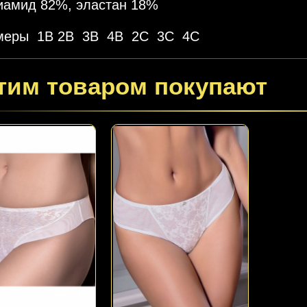
иамид 82%, эластан 18%
Подробнее
Подробнее
меры 1В 2В 3В 4В 2С 3С 4С
тим товаром покупают