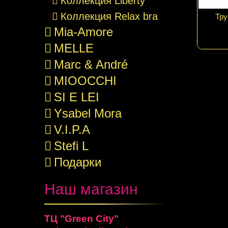
Коллекция Liberty
Коллекция Relax bra
Тру
Mia-Amore
MELLE
Marc & André
MIOOCCHI
SI E LEI
Ysabel Mora
V.I.P.A
Stefi L
Подарки
Наш магазин
ТЦ "Green City"