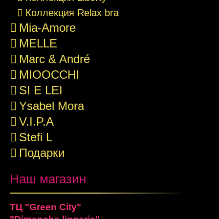
Коллекция Relax bra
Mia-Amore
MELLE
Marc & André
MIOOCCHI
SI E LEI
Ysabel Mora
V.I.P.A
Stefi L
Подарки
Наш магазин
ТЦ "Green City"