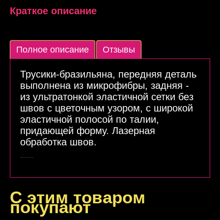
Краткое описание
Полное описание
Отзывы
Трусики-бразильяна, передняя деталь
выполнена из микрофибры, задняя -
из ультратонкой эластичной сетки без
швов с цветочным узором, с широкой
эластичной полосой по талии,
придающей форму. Лазерная
обработка швов.
Подробнее
Материал: 77% полиамид, 23% эластан
С этим товаром
покупают