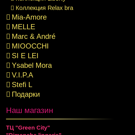
Коллекция Relax bra
Mia-Amore
MELLE
Marc & André
MIOOCCHI
SI E LEI
Ysabel Mora
V.I.P.A
Stefi L
Подарки
Наш магазин
ТЦ "Green City"