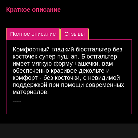
Краткое описание
Полное описание
Отзывы
Комфортный гладкий бюстгальтер без
косточек супер пуш-ап. Бюстгальтер
имеет мягкую форму чашечки, вам
обеспеченно красивое декольте и
комфорт - без косточки, с невидимой
поддержкой при помощи современных
материалов.
Материал: 77% полиамид, 23% эластан