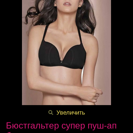
Увеличить
Бюстгальтер супер пуш-ап