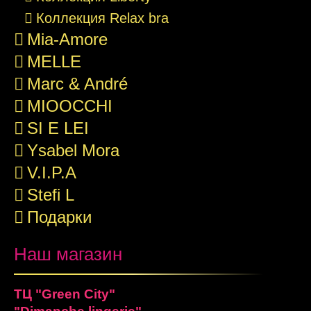
Коллекция Relax bra
Mia-Amore
MELLE
Marc & André
MIOOCCHI
SI E LEI
Ysabel Mora
V.I.P.A
Stefi L
Подарки
Наш магазин
ТЦ "Green City"