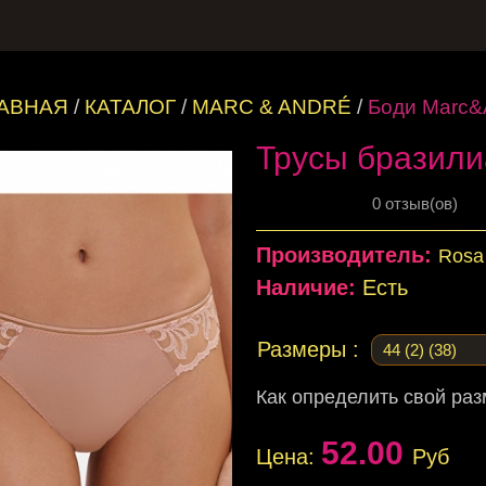
ЛАВНАЯ
/
КАТАЛОГ
/
MARC & ANDRÉ
/
Боди Marc&
Трусы бразил
0 отзыв(ов)
Производитель:
Rosa 
Наличие:
Есть
Размеры :
Как определить свой ра
52.00
Цена:
Руб