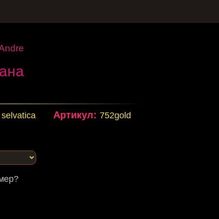
Andre
иана
Артикул:
selvatica
752gold
змер?