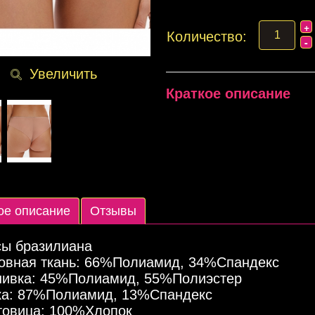
Количество:
Увеличить
Краткое описание
ое описание
Отзывы
сы бразилиана
овная ткань: 66%Полиамид, 34%Спандекс
ивка: 45%Полиамид, 55%Полиэстер
ка: 87%Полиамид, 13%Спандекс
Подробнее
Подробнее
П
товица: 100%Хлопок