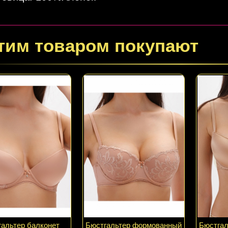
тим товаром покупают
гальтер балконет
Бюстгальтер формованный
Бюстга