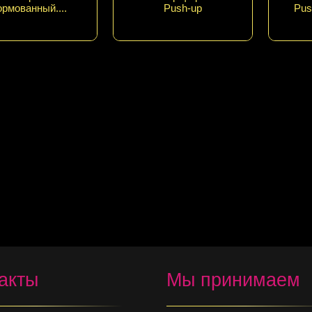
рмованный....
Push-up
Pus
акты
Мы принимаем