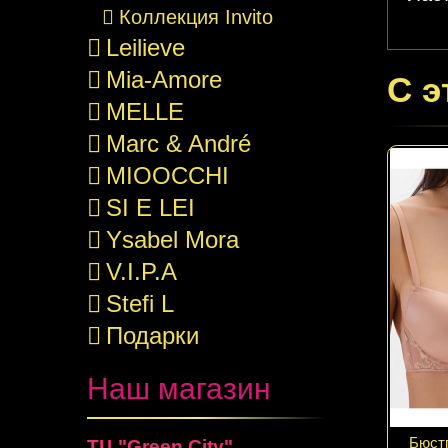
Коллекция Invito
Leilieve
Mia-Amore
С э
MELLE
Marc & André
MIOOCCHI
SI E LEI
Ysabel Mora
V.I.P.A
Stefi L
Подарки
Наш магазин
Бюст
ТЦ "Green City"