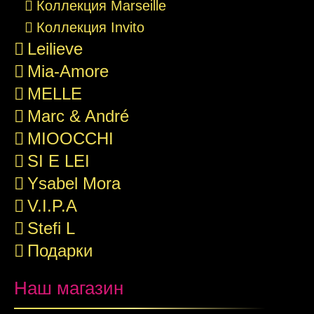
Коллекция Marseille
Коллекция Invito
Leilieve
Mia-Amore
MELLE
Marc & André
MIOOCCHI
SI E LEI
Ysabel Mora
V.I.P.A
Stefi L
Подарки
Наш магазин