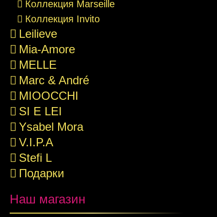
Коллекция Marseille
Коллекция Invito
Leilieve
Mia-Amore
MELLE
Marc & André
MIOOCCHI
SI E LEI
Ysabel Mora
V.I.P.A
Stefi L
Подарки
Наш магазин